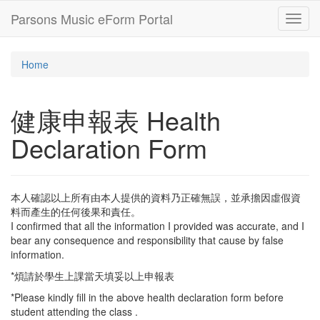
Parsons Music eForm Portal
Toggl
navig
Home
健康申報表 Health
Declaration Form
本人確認以上所有由本人提供的資料乃正確無誤，並承擔因虛假資
料而產生的任何後果和責任。
I confirmed that all the information I provided was accurate, and I
bear any consequence and responsibility that cause by false
information.
*煩請於學生上課當天填妥以上申報表
*Please kindly fill in the above health declaration form before
student attending the class .