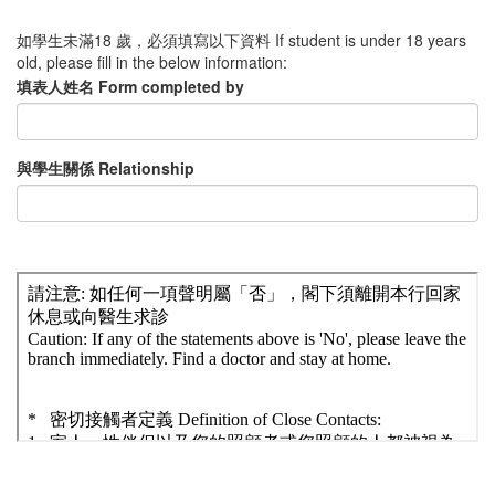
喉
定
內
喉
定
內
如學生未滿18 歲，必須填寫以下資料 If student is under 18 years
痛
的
不
痛
的
不
old, please fill in the below information:
或
強
是
或
強
是
填表人姓名 Form completed by
肌
制
「2019
肌
制
「2019
肉
檢
冠
肉
檢
冠
痛
疫
狀
痛
疫
狀
等
人
病
等
人
病
與學生關係 Relationship
徵
士
毒
徵
士
毒
狀
I
病」
狀
I
病」
I
am
確
I
am
確
DON'T
NOT
診
DON'T
NOT
診
have
having
個
have
having
個
any
compulsory
案
any
compulsory
案
symptom
quarantine
的
symptom
quarantine
的
including,
arranged
「密
including,
arranged
「密
fever,
by
切
fever,
by
切
cough,
the
接
cough,
the
接
shortness
HKSAR
觸
shortness
HKSAR
觸
of
government.
者
of
government.
者
breath,
*」
breath,
*」
breathing
I
breathing
I
difficulty,
am
difficulty,
am