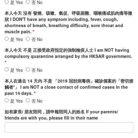
Form
本
本
Form
是 Yes
否 No
completed
人
人
completed
本人今天 沒有 發燒、咳嗽、氣促、呼吸困難、咽喉痛或肌肉痛等徵
by
今
今
by
狀 I DON'T have any symptom including, fever, cough,
天
天
shortness of breath, breathing difficulty, sore throat and
體
體
muscle pain.
溫
溫
正
本
正
本
是 Yes
否 No
常
人
常
人
本人今天 不是 正接受政府指定的強制檢疫人士 I am NOT having
(低
今
(低
今
compulsory quarantine arranged by the HKSAR government.
於
天
於
天
37.5°C)
沒
37.5°C)
沒
My
有
本
My
有
本
是 Yes
否 No
current
發
人
current
發
人
本人在過去 14 天內 不是 「2019 冠狀病毒病」確診個案的「密切接
body
燒、
今
body
燒、
今
觸者*」 I am NOT a close contact of confirmed cases in the
temperature
咳
天
temperature
咳
天
past 14 days.
is
嗽、
不
is
嗽、
不
NORMAL
氣
是
本
NORMAL
氣
是
本
是 Yes
否 No
(Lower
促、
正
人
(Lower
促、
正
人
如有家長/ 朋友陪同，請申報陪同人的姓名 If your parents/
than
呼
接
在
than
呼
接
在
friends are with you, please fill in their name
37.5°C)
吸
受
過
37.5°C)
吸
受
過
困
政
去
困
政
去
難、
府
14
難、
府
14
咽
指
天
咽
指
天